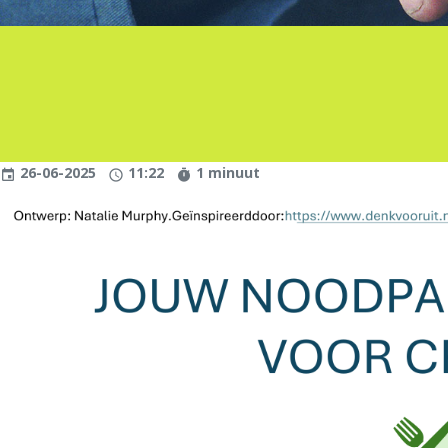
26-06-2025
11:22
1 minuut
event
schedule
timer