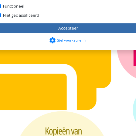
Functioneel
Niet geclassificeerd
Accepteer
settings
Stel voorkeuren in